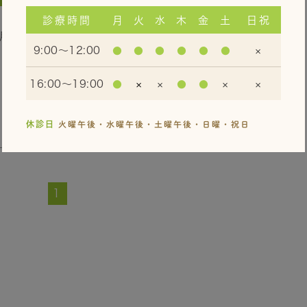
診療時間
月
火
水
木
金
土
日祝
7月14日（土）は、日本睡眠学会総会に出席のため休
9:00～12:00
●
●
●
●
●
●
×
）から診療を再開いたします。
16:00～19:00
●
×
×
●
●
×
×
投稿者:
医療法人SRA
休診日
火曜午後・水曜午後・土曜午後・日曜・祝日
1