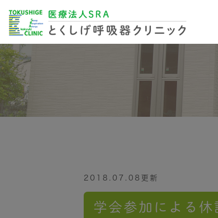
アクセス･診療時間
一般検査
アレルギー
担
2018.07.08更新
学会参加による休